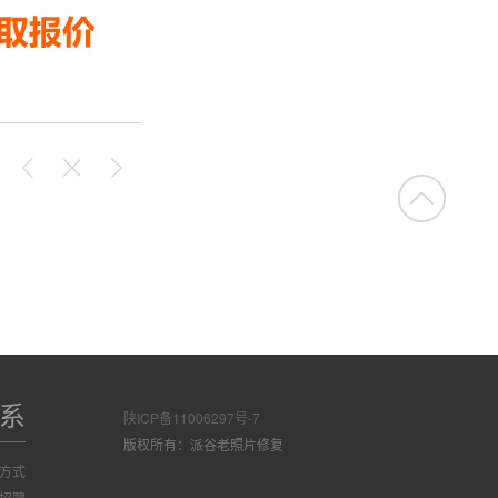
系
陕ICP备11006297号-7
版权所有：派谷老照片修复
方式
招聘